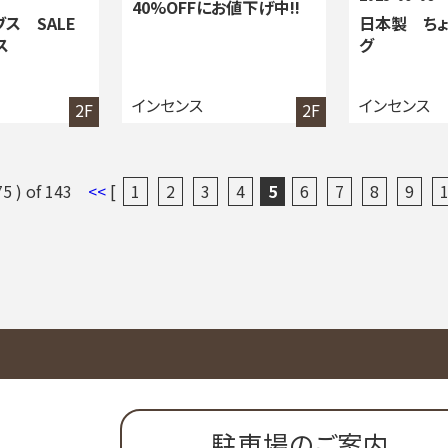
40%OFFにお値下げ中!!
ブス SALE
日本製 ちょ
ス
グ
インセンス
インセンス
2F
2F
 75 ) of 143
<<
[
1
2
3
4
5
6
7
8
9
駐車場のご案内